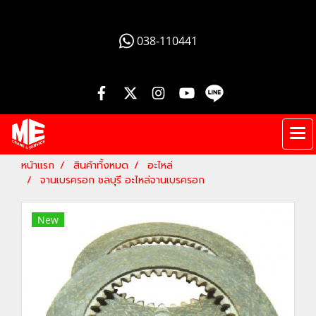
012 345 6789
038-110441
หน้าแรก
สินค้าทั้งหมด
อะไหล่
จานเบรครอก ชลบุรี อะไหล่จานเบรครอก
New