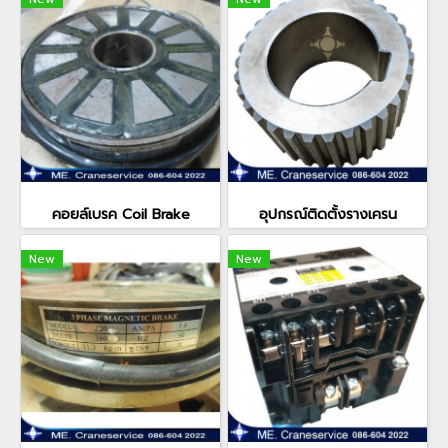
คอยล์เบรค Coil Brake
อุปกรณ์ติดตั้งรางเครน
New
New