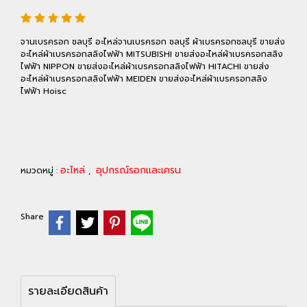
จานเบรครอก ชลบุรี อะไหล่จานเบรครอก ชลบุรี ผ้าเบรครอกชลบุรี ขายส่ง
อะไหล่ผ้าเบรครอกสลิงไฟฟ้า MITSUBISHI ขายส่งอะไหล่ผ้าเบรครอกสลิง
ไฟฟ้า NIPPON ขายส่งอะไหล่ผ้าเบรครอกสลิงไฟฟ้า HITACHI ขายส่ง
อะไหล่ผ้าเบรครอกสลิงไฟฟ้า MEIDEN ขายส่งอะไหล่ผ้าเบรครอกสลิง
ไฟฟ้า Hoisc
อะไหล่
อุปกรณ์รอกและเครน
หมวดหมู่ :
,
Share
รายละเอียดสินค้า